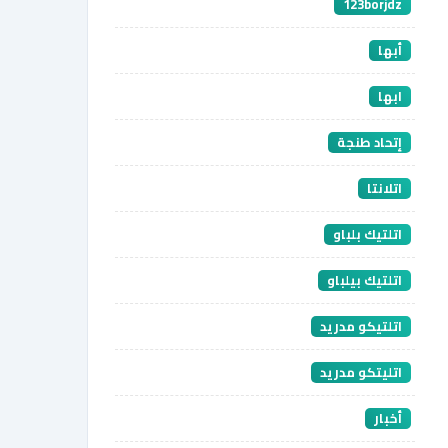
123borjdz
أبها
ابها
إتحاد طنجة
اتلانتا
اتلتيك بلباو
اتلتيك بيلباو
اتلتيكو مدريد
اتليتكو مدريد
أخبار