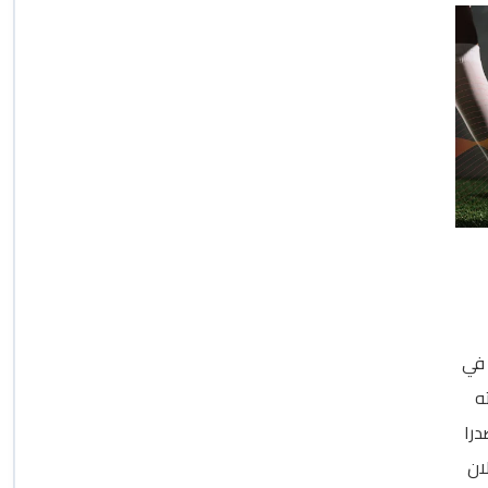
 الثلاثاء في
ه
درا
ان