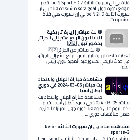
قناة بي ان سبورت الثانية 2 beIN Sport HD يقدم
موقع كورة جول kora goal مشاهدة قناة بي ان
سبورت الثانية beIN 2HD بي إن سبورت هي قناة
مشفرة ت...
🔴 بث مباشر | زيارة تاريخية
للبابا ليون الرابع عشر إلى الجزائر
بحضور تبون 🇩🇿
🔴 بث مباشر من الجزائر 🇩🇿
تغطية خاصة لزيارة البابا ليون الرابع عشر إلى الجزائر،
في حدث تاريخي بحضور عبد المجيد تبون، رئيس
الجم...
مشاهدة مباراة الهلال والاتحاد
بث مباشر 05-03-2024 في دوري
أبطال آسيا
مشاهدة مباراة الهلال والاتحاد بث
مباشر 05-03-2024 في دوري أبطال آسيا نقدم
لكم اليوم على موقعنا كورة جول المباراة المثيرة
ضمن منافسات دوري ...
مشاهدة قناة بي ان سبورت الثالثة bein-
sports-3
مشاهدة قناة بي ان سبورت الثالثة bein-sports-