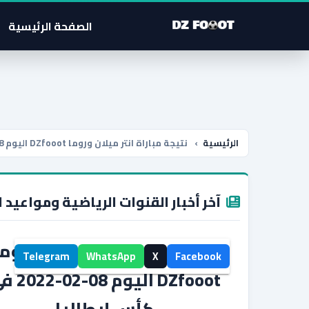
الصفحة الرئيسية
الرئيسية
›
نتيجة مباراة انتر ميلان وروما DZfooot اليوم 08-02-2022 في كأس إيطاليا
آخر أخبار القنوات الرياضية ومواعيد ا
نتيجة مباراة انتر ميلان وروم
Telegram
WhatsApp
X
Facebook
DZfooot اليوم 08
كأس إيطاليا