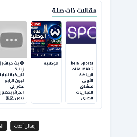
مقالات ذات صلة
beIN Sports
الوطنية
🔴 بث مباشر |
MAX 2: قناة
زيارة
الرياضة
تاريخية للبابا
الأولى
ليون الرابع
لعشاق
عشر إلى
المباريات
الجزائر بحضور
الكبرى
تبون 🇩🇿
رسائل أحدث
ال