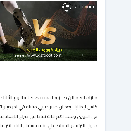
مباراة انتر ميلان ضد روما inter vs roma اليوم
كاس ايطاليا ، بعد ان خسر ديربي ميلانو في اخر مباريات
في الدوري وفقد اهم ثلاث نقاط في صراع الابتعاد بص
جدول الترتيب والحفاظ علي لقبه يستقبل الليله انتر ميل