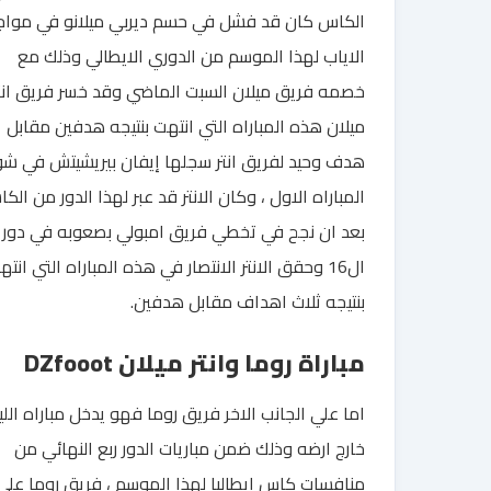
الكاس كان قد فشل في حسم ديربي ميلانو في موا
الاياب لهذا الموسم من الدوري الايطالي وذلك مع
خصمه فريق ميلان السبت الماضي وقد خسر فريق انت
ميلان هذه المباراه التي انتهت بنتيجه هدفين مقابل
هدف وحيد لفريق انتر سجلها إيفان بيريشيتش في ش
المباراه الاول ، وكان الانتر قد عبر لهذا الدور من الك
بعد ان نجح في تخطي فريق امبولي بصعوبه في دور
ال16 وحقق الانتر الانتصار في هذه المباراه التي انت
بنتيجه ثلاث اهداف مقابل هدفين.
مباراة روما وانتر ميلان DZfooot
اما علي الجانب الاخر فريق روما فهو يدخل مباراه اللي
خارج ارضه وذلك ضمن مباريات الدور ربع النهائي من
منافسات كاس ايطاليا لهذا الموسم ، فريق روما علي