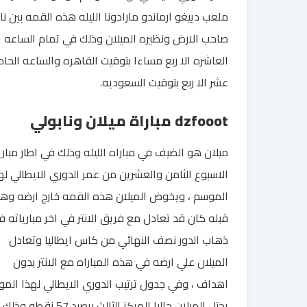
ملعب دييغو ارماندو مارادونا الليله هذه القمه بين نا
صاحب الارض ونظيره الميلان وذلك في تمام الساعه
العاشره الا ربع مساءا بتوقيت القاهره والساعه الحاد
عشر الا ربع بتوقيت السعوديه.
dzfooot مباراة ميلان ونابولي
ميلان هو الضيف في مباراه الليله وذلك في اطار مباري
الاسبوع الثامن والعشرين من عمر الدوري الايطالي له
الموسم ، ويخوض الميلان هذه القمه خارج ارضه وه
قبله كان قد تعادل مع فريق الانتر في اخر مبارياته ف
ذهاب الدور نصف النهائي من كاس ايطاليا وتعادل
الميلان علي ارضه في هذه المباراه مع الانتر بدون
اهداف ، وفي جدول ترتيب الدوري الايطالي لهذا الم
يحتل الميلان حاليا المركز الثالث برصيد 57 نق