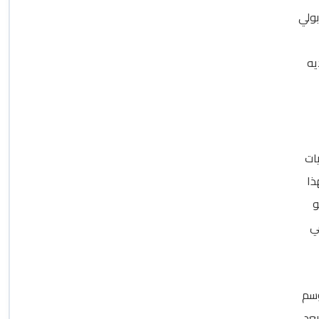
بولي
يه
ات
ذا
و
ي
وسم
طه وذلك بعد