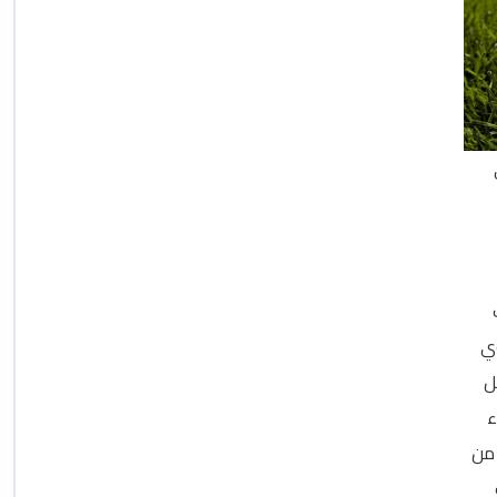
وي
ل
ء
 من