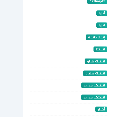
123borjdz
أبها
ابها
إتحاد طنجة
اتلانتا
اتلتيك بلباو
اتلتيك بيلباو
اتلتيكو مدريد
اتليتكو مدريد
أخبار