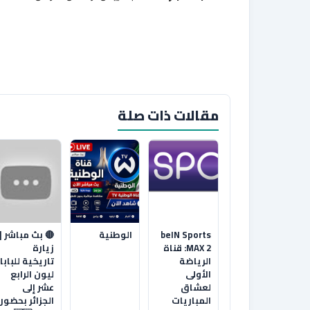
مقالات ذات صلة
beIN Sports
الوطنية
🔴 بث مباشر |
MAX 2: قناة
زيارة
الرياضة
تاريخية للبابا
الأولى
ليون الرابع
لعشاق
عشر إلى
المباريات
الجزائر بحضور