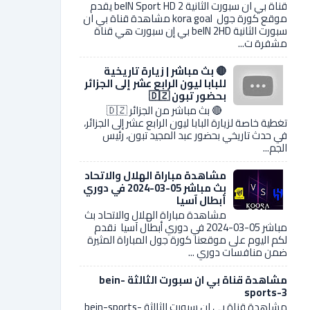
قناة بي ان سبورت الثانية 2 beIN Sport HD يقدم
موقع كورة جول kora goal مشاهدة قناة بي ان
سبورت الثانية beIN 2HD بي إن سبورت هي قناة
مشفرة ت...
🔴 بث مباشر | زيارة تاريخية
للبابا ليون الرابع عشر إلى الجزائر
بحضور تبون 🇩🇿
🔴 بث مباشر من الجزائر 🇩🇿
تغطية خاصة لزيارة البابا ليون الرابع عشر إلى الجزائر،
في حدث تاريخي بحضور عبد المجيد تبون، رئيس
الجم...
مشاهدة مباراة الهلال والاتحاد
بث مباشر 05-03-2024 في دوري
أبطال آسيا
مشاهدة مباراة الهلال والاتحاد بث
مباشر 05-03-2024 في دوري أبطال آسيا نقدم
لكم اليوم على موقعنا كورة جول المباراة المثيرة
ضمن منافسات دوري ...
مشاهدة قناة بي ان سبورت الثالثة bein-
sports-3
مشاهدة قناة بي ان سبورت الثالثة bein-sports-