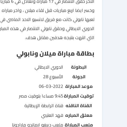
الاخر حقق الانتصار في 17 مباراه وتعادل ف
وخسر ايضا اربع مباريات قبل لقاء ميلان ، واخر مباراه
لعبها نابولي كانت مع فريق لاتسيو الاحد الماضي في
الدوري الايطالي وحقق نابولي الانتصار في هذه المبار
التي انتهت بنتيجه هدفين مقابل هدف.
بطاقة مباراة ميلان ونابولي
البطولة
الدوري الايطالي
الجولة
الأسبوع 28
موعد المباراة
06-03-2022
توقيت المباراة
9:45 مساءا بتوقيت مصر
القناة الناقله
قناة الرابطة الإيطالية
معلق المباره
فهد العتيبي
ملعب المباراة
ملعب دييغو ارماندو مارادونا