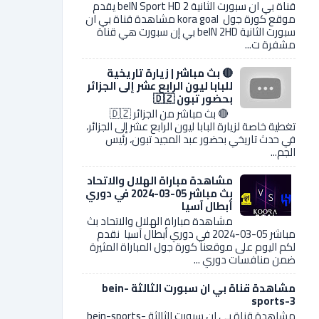
قناة بي ان سبورت الثانية 2 beIN Sport HD يقدم
موقع كورة جول kora goal مشاهدة قناة بي ان
سبورت الثانية beIN 2HD بي إن سبورت هي قناة
مشفرة ت...
🔴 بث مباشر | زيارة تاريخية
للبابا ليون الرابع عشر إلى الجزائر
بحضور تبون 🇩🇿
🔴 بث مباشر من الجزائر 🇩🇿
تغطية خاصة لزيارة البابا ليون الرابع عشر إلى الجزائر،
في حدث تاريخي بحضور عبد المجيد تبون، رئيس
الجم...
مشاهدة مباراة الهلال والاتحاد
بث مباشر 05-03-2024 في دوري
أبطال آسيا
مشاهدة مباراة الهلال والاتحاد بث
مباشر 05-03-2024 في دوري أبطال آسيا نقدم
لكم اليوم على موقعنا كورة جول المباراة المثيرة
ضمن منافسات دوري ...
مشاهدة قناة بي ان سبورت الثالثة bein-
sports-3
مشاهدة قناة بي ان سبورت الثالثة bein-sports-