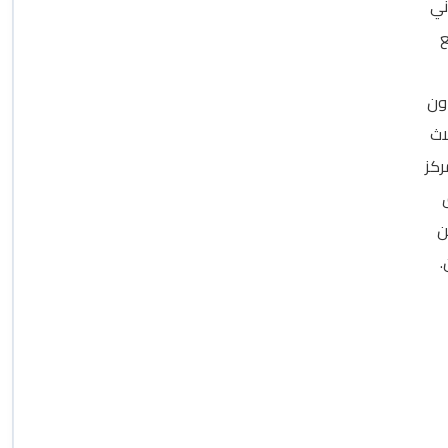
ني
ع
ون
اث
ركز
ن
.