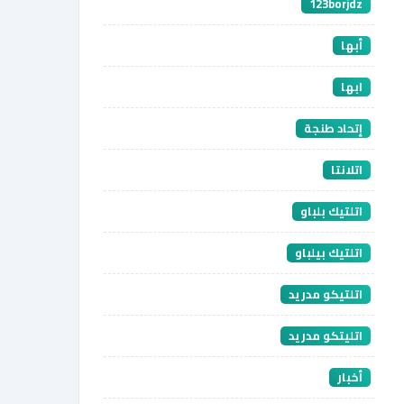
123borjdz
أبها
ابها
إتحاد طنجة
اتلانتا
اتلتيك بلباو
اتلتيك بيلباو
اتلتيكو مدريد
اتليتكو مدريد
أخبار