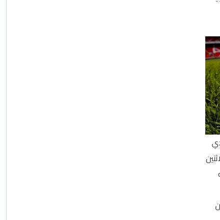
دي
sepa اليوم الاثنين
ن