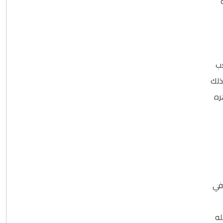
عب
ذلك
ره
في
له