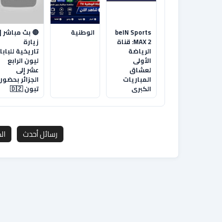
beIN Sports
الوطنية
🔴 بث مباشر |
MAX 2: قناة
زيارة
الرياضة
تاريخية للبابا
الأولى
ليون الرابع
لعشاق
عشر إلى
المباريات
الجزائر بحضور
الكبرى
تبون 🇩🇿
رسائل أحدث
ال