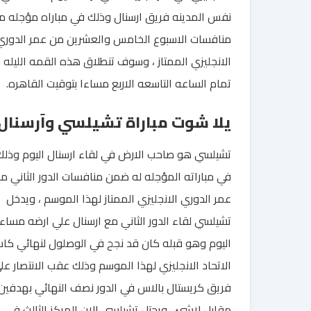
نفس المدينه فريق ارسنال وذلك في مباراه مؤجله م
منافسات الاسبوع الخامس والعشرين من عمر الدوري
الانجليزي الممتاز ، وسوف تنطلاق هذه القمه الليله 
تمام الساعه التاسعه الاربع مساءا بتوقيت القاهره.
يلا شوت مباراة تشيلسي وآرسنال
تشيلسي هو صاحب الارض في لقاء ارسنال اليوم وذلك
في مباراته المؤجله له ضمن منافسات الدور الثاني م
عمر الدوري الانجليزي الممتاز لهذا الموسم ، ويدخل
تشيلسي لقاء الدور الثاني مع ارسنال علي ارضه مساء
اليوم وهو قبله كان قد نجح في الوصلول لنهائي كا
الاتحاد الانجليزي لهذا الموسم وذلك عقب الانتصار عل
فريق كريستال بالاس في الدور نصف النهائي بهدفين
مقابل لاشئ ، ويحتل تشيلسي الان المركز الثالث في