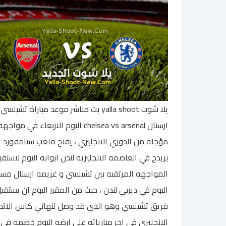
يلا شوت yalla shoot بث مباشر موعد مباراة تشيل
ارسنال chelsea vs arsenal اليوم الاربعاء في مواجه
مؤجله من الدوري الانجليزي ، يفتح ملعب ستامفورد
بريدج في العاصمه الانجليزيه لندن ابوابه اليوم لاستقب
المواجهه المرتقبه بين تشيلسي و غريمه ارسنال مسا
اليوم في ديربي لندن ، حيث من المقرر اليوم ان يستقب
فريق تشيلسي وهو الذي قد وصل لنهائي كاس الاتح
الانجليزي في اخر مبارياته علي ارضه اليوم خصمه في