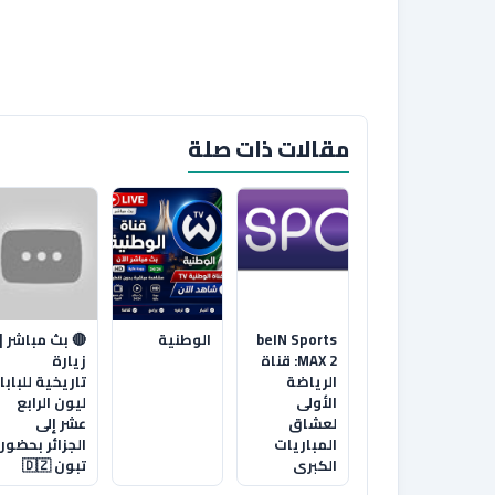
مقالات ذات صلة
beIN Sports
الوطنية
🔴 بث مباشر |
MAX 2: قناة
زيارة
الرياضة
تاريخية للبابا
الأولى
ليون الرابع
لعشاق
عشر إلى
المباريات
الجزائر بحضور
الكبرى
تبون 🇩🇿