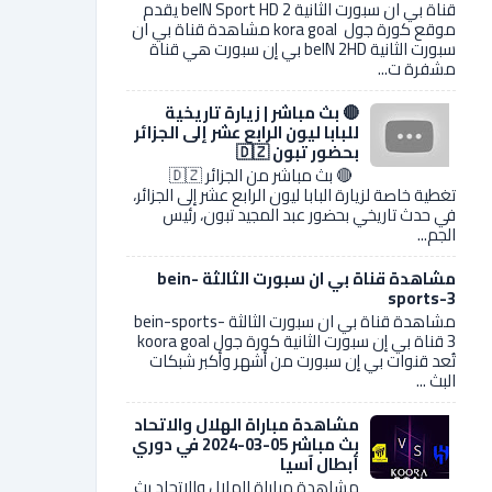
قناة بي ان سبورت الثانية 2 beIN Sport HD يقدم
موقع كورة جول kora goal مشاهدة قناة بي ان
سبورت الثانية beIN 2HD بي إن سبورت هي قناة
مشفرة ت...
🔴 بث مباشر | زيارة تاريخية
للبابا ليون الرابع عشر إلى الجزائر
بحضور تبون 🇩🇿
🔴 بث مباشر من الجزائر 🇩🇿
تغطية خاصة لزيارة البابا ليون الرابع عشر إلى الجزائر،
في حدث تاريخي بحضور عبد المجيد تبون، رئيس
الجم...
مشاهدة قناة بي ان سبورت الثالثة bein-
sports-3
مشاهدة قناة بي ان سبورت الثالثة bein-sports-
3 قناة بي إن سبورت الثانية كورة جول koora goal
تُعد قنوات بي إن سبورت من أشهر وأكبر شبكات
البث ...
مشاهدة مباراة الهلال والاتحاد
بث مباشر 05-03-2024 في دوري
أبطال آسيا
مشاهدة مباراة الهلال والاتحاد بث