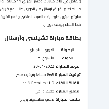
وتعادل في ثلاث مباريات وخسر الفريق 11 مبارا
مباراه لعبها فريق ارسنال في الدوري كانت مع فريق
ساوثهامبتون خارج ارضه السبت الماضي وخسر الفريق
هذا اللقاء بهدف دون رد.
بطاقة مباراة تشيلسي وآرسنال
البطولة
الدوري الانجليزي
الجولة
الأسبوع 25
موعد المباراة
20-04-2022
توقيت المباراة
8:45 مساءا بتوقيت مصر
القناة الناقله
beIN Premium 1HD
معلق المباره
حفيظ دراجي
ملعب المباراة
ملعب ستامفورد بريدج