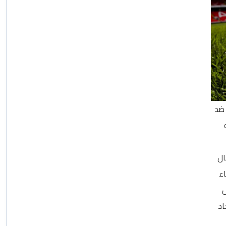
سي ضد
ه
ال
ء
ل
اد