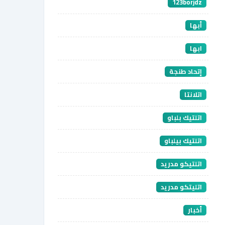
123borjdz
أبها
ابها
إتحاد طنجة
اتلانتا
اتلتيك بلباو
اتلتيك بيلباو
اتلتيكو مدريد
اتليتكو مدريد
أخبار