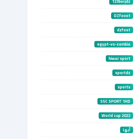
123borjdz
DZfooot
dzfoot
egypt-vs-zambia
hiwar sport
sportdz
sports
SSC SPORT 1HD
World cup 2022
أبها