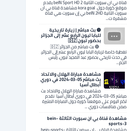
قناة بي ان سبورت الثانية 2 beIN Sport HD يقدم
موقع كورة جول kora goal مشاهدة قناة بي ان
سبورت الثانية beIN 2HD بي إن سبورت هي قناة
مشفرة ت...
🔴 بث مباشر | زيارة تاريخية
للبابا ليون الرابع عشر إلى الجزائر
بحضور تبون 🇩🇿
🔴 بث مباشر من الجزائر 🇩🇿
تغطية خاصة لزيارة البابا ليون الرابع عشر إلى الجزائر،
في حدث تاريخي بحضور عبد المجيد تبون، رئيس
الجم...
مشاهدة مباراة الهلال والاتحاد
بث مباشر 05-03-2024 في دوري
أبطال آسيا
مشاهدة مباراة الهلال والاتحاد بث
مباشر 05-03-2024 في دوري أبطال آسيا نقدم
لكم اليوم على موقعنا كورة جول المباراة المثيرة
ضمن منافسات دوري ...
مشاهدة قناة بي ان سبورت الثالثة bein-
sports-3
مشاهدة قناة بي ان سبورت الثالثة bein-sports-