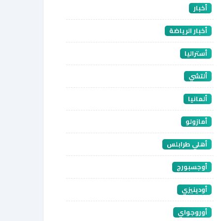
أخبار
أخبار الرياضة
أستراليا
ألتشي
ألمانيا
أمازولو
أهلي طرابلس
أوجسبورج
أودينيزي
أوروجواي