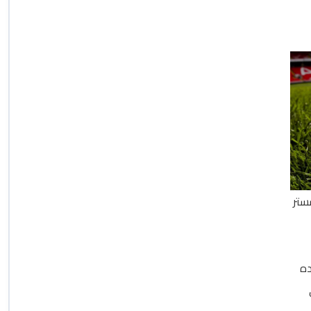
ستر
ده