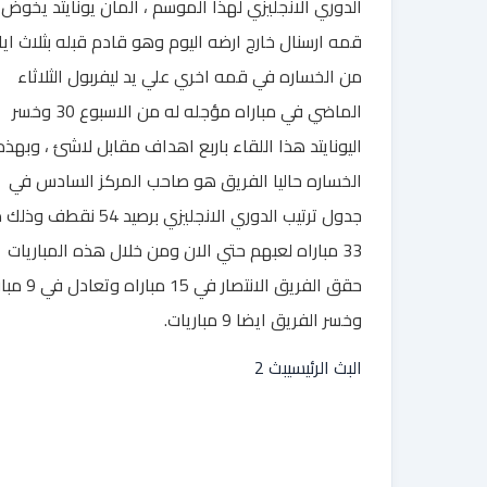
الدوري الانجليزي لهذا الموسم ، المان يونايتد يخوض
قمه ارسنال خارج ارضه اليوم وهو قادم قبله بثلاث ايا
من الخساره في قمه اخري علي يد ليفربول الثلاثاء
الماضي في مباراه مؤجله له من الاسبوع 30 وخسر
اليونايتد هذا اللقاء باربع اهداف مقابل لاشئ ، وبهذه
الخساره حاليا الفريق هو صاحب المركز السادس في
جدول ترتيب الدوري الانجليزي برصيد 54 نقطف
33 مباراه لعبهم حتي الان ومن خلال هذه المباريات
حقق الفريق الانتصار في 15
وخسر الفريق ايضا 9 مباريات.
البث الرئيسي
بث 2