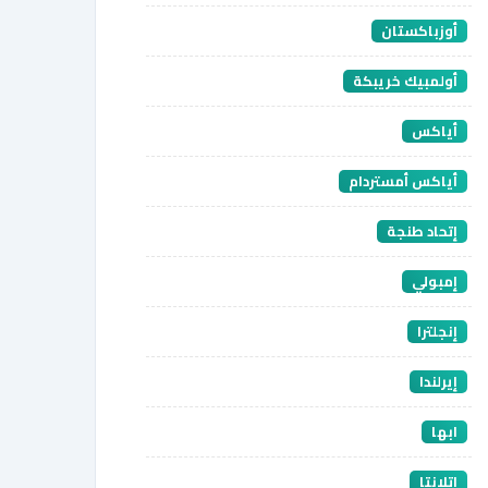
أوزباكستان
أولمبيك خريبكة
أياكس
أياكس أمستردام
إتحاد طنجة
إمبولي
إنجلترا
إيرلندا
ابها
اتلانتا