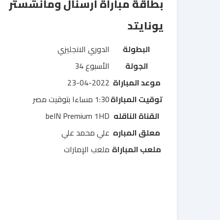
بطاقة مباراة آرسنال ومانشستر
يونايتد
البطولة
الدوري الانجليزي
الجولة
الأسبوع 34
موعد المباراة
23-04-2022
توقيت المباراة
1:30 مساءا بتوقيت مصر
القناة الناقله
beIN Premium 1HD
معلق المباره
علي محمد علي
ملعب المباراة
ملعب الإمارات