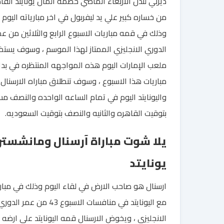
ديربي لندن الاربعاء الماضي خصمه المان يونايتد القا
من خساره كبير علي يد ليفربول في اخر مبارياته اليوم
وذلك في قمه مباريات الاسبوع الرابع والثلاثين من عم
الدوري الانجليزي الممتاز لهذا الموسم ، وسوف يست
ملعب الإمارات اليوم هذه المواجهه المنتظره في بدا
مباريات هذا الاسبوع ، وسوف تنطلاق مباراه الارسنال
واليونايتد اليوم في تمام الساعه الواحده والنصف مس
بتوقيت القاهره والثانيه والنصف بتوقيت السعوديه.
يلا شوت مباراة آرسنال ومانشستر
يونايتد
ارسنال هو صاحب الارض في لقاء اليوم وذلك في مبارا
مع اليونايتد في منافسات الاسبوع 43 من عمر الدور
الانجليزي ، ويخوض الارسنال قمه اليونايتد علي ارضه