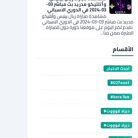
وأتلتيكو مدريد بث مباشر 03-
03-2024 في الدوري الاسباني
مشاهدة مباراة ريال بيتيس وأتلتيكو
مدريد بث مباشر 03-03-2024 في الدوري الاسباني
نقدم لكم اليوم على موقعنا كورة جول المباراة
المثيرة ضمن منا...
الأقسام
،احدث الاخبار
#DZfooot
#kora live
#ديزاد فوووت
#ديزاد فوووت