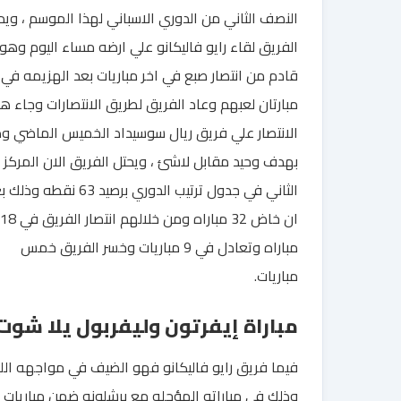
النصف الثاني من الدوري الاسباني لهذا الموسم ، وي
الفريق لقاء رايو فاليكانو علي ارضه مساء اليوم وهو
قادم من انتصار صبع في اخر مباريات بعد الهزيمه في 
مبارتان لعبهم وعاد الفريق لطريق الانتصارات وجاء هذ
الانتصار علي فريق ريال سوسيداد الخميس الماضي و
بهدف وحيد مقابل لاشئ ، ويحتل الفريق الان المركز
الثاني في جدول ترتيب الدوري برصيد 63 نقطه و
ان خاض 32 مباراه ومن خلالهم انتصار الفريق في 18
مباراه وتعادل في 9 مباريات وخسر الفريق خمس
مباريات.
مباراة إيفرتون وليفربول يلا شوت
فيما فريق رايو فاليكانو فهو الضيف في مواجهه اللي
وذلك في مباراته المؤجله مع برشلونه ضمن مباريات