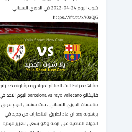
شوت اليوم 24-04-2022 في الدوري الاسباني
https://ift.tt/xA0aQjG
مشاهده رابط البث المباشر لمواجهه برشلونه ضد رايو
فاليكانو barcelona vs rayo vallecano اليوم الاحد ف
منافسات الدوري الاسباني ، حيث يستقبل اليوم فريق
برشلونه بعد ان عاد لطريق الانتصارات من جديد في
الجوله الماضيه علي ارضه وهو يسعي لتعزيز مركزه