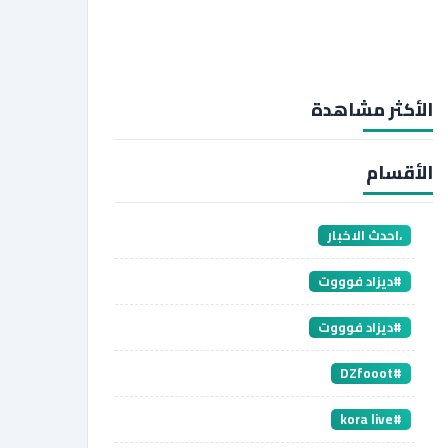
الأكثر مشاهدة
الأقسام
،احدث الاخبار
#ديزاد فوووت
#ديزاد فوووت
#DZfooot
#kora live