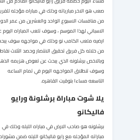
مساء اليوم خصمه فريق رايو فاليكانو القادم من انتص
صعب هو الاخر مبارياته وذلك في مباراه مؤجله للفري
من منافسات الاسبوع الواحد والعشرين من عمر الدو
الاسباني لهذا الموسم ، وسوف تلعب المباراه اليوم 
ارضيه ملعب الكامب نو وذلك في مواجهه سوف يبح
من خلاله كل فريق تحقيق الانتصار وحصد الثلاث نقاط
وبالاخص برشلونه الذي يبحث عن تعوض هزيمه الذها
وسوف تنطلاق المواجهه اليوم في تمام الساعه
التاسعه مساءا بتوقيت القاهره.
يلا شوت مباراة برشلونة ورايو
فاليكانو
برشلونه هو صاحب الارض في مباراه الليله وذلك في
مباراته المؤجله مع رايو فاليكانو الليله ضمن مشورا