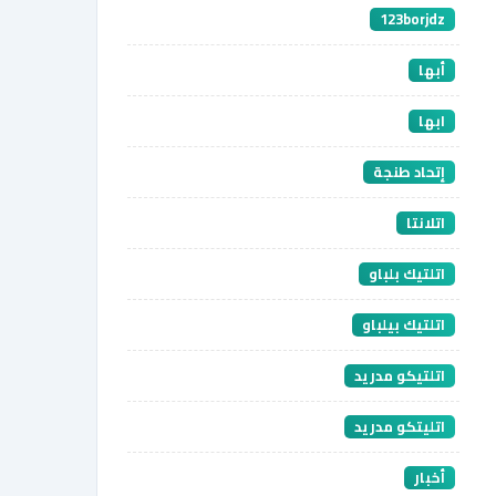
123borjdz
أبها
ابها
إتحاد طنجة
اتلانتا
اتلتيك بلباو
اتلتيك بيلباو
اتلتيكو مدريد
اتليتكو مدريد
أخبار