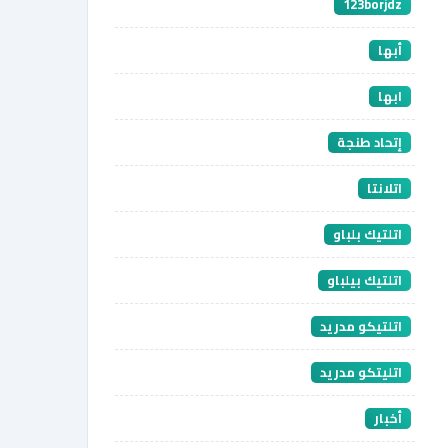
123borjdz
أبها
ابها
إتحاد طنجة
اتلانتا
اتلتيك بلباو
اتلتيك بيلباو
اتلتيكو مدريد
اتليتكو مدريد
أخبار