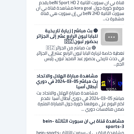
قناة بي ان سبورت الثانية 2 beIN Sport HD يقدم
موقع كورة جول kora goal مشاهدة قناة بي ان
سبورت الثانية beIN 2HD بي إن سبورت هي قناة
مشفرة ت...
🔴 بث مباشر | زيارة تاريخية
للبابا ليون الرابع عشر إلى الجزائر
بحضور تبون 🇩🇿
🔴 بث مباشر من الجزائر 🇩🇿
تغطية خاصة لزيارة البابا ليون الرابع عشر إلى الجزائر،
في حدث تاريخي بحضور عبد المجيد تبون، رئيس
الجم...
مشاهدة مباراة الهلال والاتحاد
بث مباشر 05-03-2024 في دوري
أبطال آسيا
مشاهدة مباراة الهلال والاتحاد بث
مباشر 05-03-2024 في دوري أبطال آسيا نقدم
لكم اليوم على موقعنا كورة جول المباراة المثيرة
ضمن منافسات دوري ...
مشاهدة قناة بي ان سبورت الثالثة bein-
sports-3
مشاهدة قناة بي ان سبورت الثالثة bein-sports-