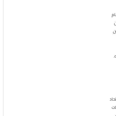
ام
ن
ن
.
حاد
ات
ي