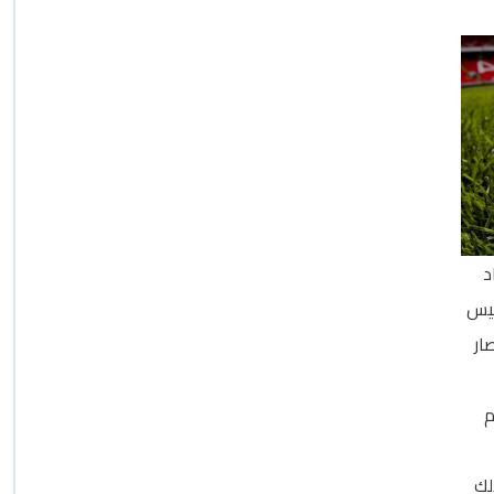
اد
 اليوم الخميس
ار
م
لك