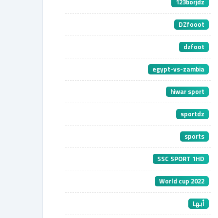
123borjdz
DZfooot
dzfoot
egypt-vs-zambia
hiwar sport
sportdz
sports
SSC SPORT 1HD
World cup 2022
أبها