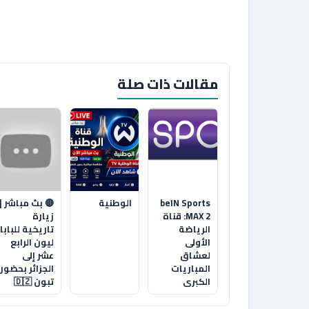
مقالات ذات صلة
beIN Sports
الوطنية
🔴 بث مباشر |
MAX 2: قناة
زيارة
الرياضة
تاريخية للبابا
الأولى
ليون الرابع
لعشاق
عشر إلى
المباريات
الجزائر بحضور
الكبرى
تبون 🇩🇿