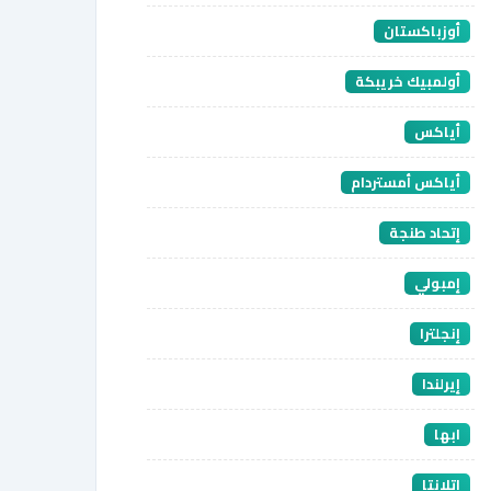
أوزباكستان
أولمبيك خريبكة
أياكس
أياكس أمستردام
إتحاد طنجة
إمبولي
إنجلترا
إيرلندا
ابها
اتلانتا