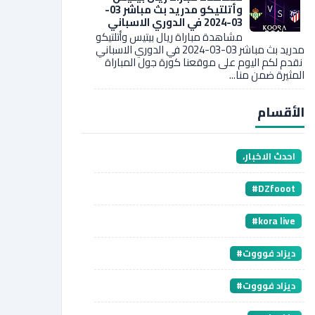
وأتلتيكو مدريد بث مباشر 03-
03-2024 في الدوري الاسباني
مشاهدة مباراة ريال بيتيس وأتلتيكو
مدريد بث مباشر 03-03-2024 في الدوري الاسباني
نقدم لكم اليوم على موقعنا كورة جول المباراة
المثيرة ضمن منا...
الأقسام
،احدث الاخبار
#DZfooot
#kora live
#ديزاد فوووت
#ديزاد فوووت