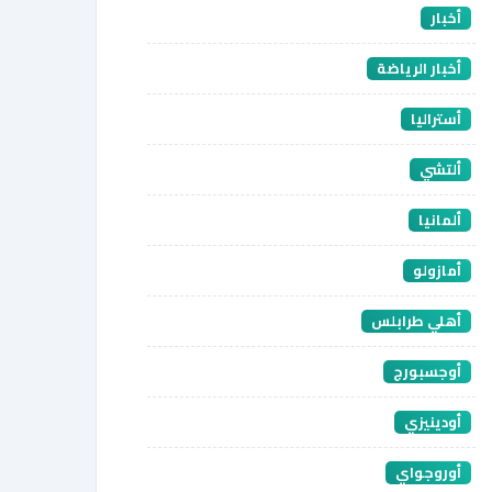
أخبار
أخبار الرياضة
أستراليا
ألتشي
ألمانيا
أمازولو
أهلي طرابلس
أوجسبورج
أودينيزي
أوروجواي