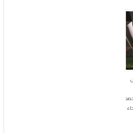
ال
حصد
اء