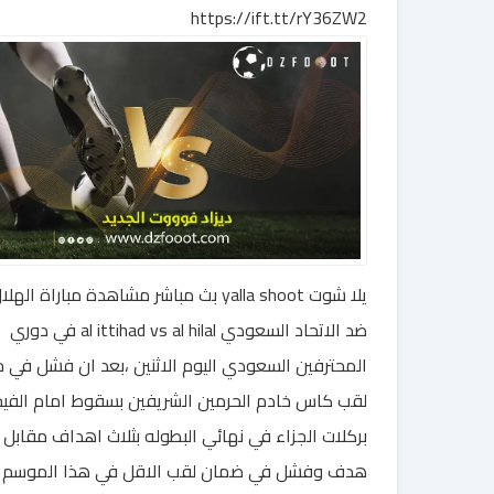
https://ift.tt/rY36ZW2
يلا شوت yalla shoot بث مباشر مشاهدة مباراة الهل
ضد الاتحاد السعودي al ittihad vs al hilal في دوري
المحترفين السعودي اليوم الاثنين ،بعد ان فشل في 
لقب كاس خادم الحرمين الشريفين بسقوط امام الفيح
بركلات الجزاء في نهائي البطوله بثلاث اهداف مقابل
هدف وفشل في ضمان لقب الاقل في هذا الموسم