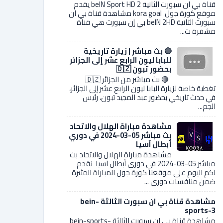
قناة بي ان سبورت الثانية 2 beIN Sport HD يقدم
موقع كورة جول kora goal مشاهدة قناة بي ان
سبورت الثانية beIN 2HD بي إن سبورت هي قناة
مشفرة ت...
🔴 بث مباشر | زيارة تاريخية
للبابا ليون الرابع عشر إلى الجزائر
بحضور تبون 🇩🇿
🔴 بث مباشر من الجزائر 🇩🇿
تغطية خاصة لزيارة البابا ليون الرابع عشر إلى الجزائر،
في حدث تاريخي بحضور عبد المجيد تبون، رئيس
الجم...
مشاهدة مباراة الهلال والاتحاد
بث مباشر 05-03-2024 في دوري
أبطال آسيا
مشاهدة مباراة الهلال والاتحاد بث
مباشر 05-03-2024 في دوري أبطال آسيا نقدم
لكم اليوم على موقعنا كورة جول المباراة المثيرة
ضمن منافسات دوري ...
مشاهدة قناة بي ان سبورت الثالثة bein-
sports-3
مشاهدة قناة بي ان سبورت الثالثة bein-sports-