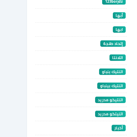
123borjdz
أبها
ابها
إتحاد طنجة
اتلانتا
اتلتيك بلباو
اتلتيك بيلباو
اتلتيكو مدريد
اتليتكو مدريد
أخبار