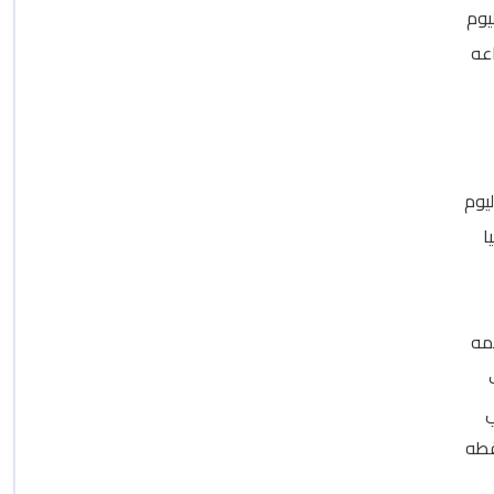
يوم
اعه
يوم
ا
مه
ي
قطه