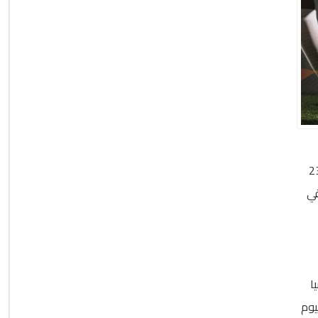
م السبت في متافسات كاس اسيا تحت 23
قي
ا
ليوم