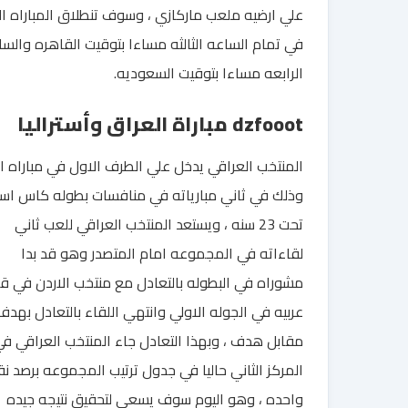
علي ارضيه ملعب ماركازي ، وسوف تنطلاق المباراه ال
في تمام الساعه الثالثه مساءا بتوقيت القاهره والس
الرابعه مساءا بتوقيت السعوديه.
dzfooot مباراة العراق وأستراليا
المنتخب العراقي يدخل علي الطرف الاول في مباراه ال
وذلك في ثاني مبارياته في منافسات بطوله كاس اسي
تحت 23 سنه ، ويستعد المنتخب العراقي للعب ثاني
لقاءاته في المجموعه امام المتصدر وهو قد بدا
مشوراه في البطوله بالتعادل مع منتخب الاردن في ق
عربيه في الجوله الاولي وانتهي اللقاء بالتعادل بهدف
مقابل هدف ، وبهذا التعادل جاء المنتخب العراقي ف
المركز الثاني حاليا في جدول ترتيب المجموعه برصد ن
واحده ، وهو اليوم سوف يسعي لتحقيق نتيجه جيده