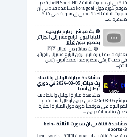
قناة بي ان سبورت الثانية 2 beIN Sport HD يقدم
موقع كورة جول kora goal مشاهدة قناة بي ان
سبورت الثانية beIN 2HD بي إن سبورت هي قناة
مشفرة ت...
🔴 بث مباشر | زيارة تاريخية
للبابا ليون الرابع عشر إلى الجزائر
بحضور تبون 🇩🇿
🔴 بث مباشر من الجزائر 🇩🇿
تغطية خاصة لزيارة البابا ليون الرابع عشر إلى الجزائر،
في حدث تاريخي بحضور عبد المجيد تبون، رئيس
الجم...
مشاهدة مباراة الهلال والاتحاد
بث مباشر 05-03-2024 في دوري
أبطال آسيا
مشاهدة مباراة الهلال والاتحاد بث
مباشر 05-03-2024 في دوري أبطال آسيا نقدم
لكم اليوم على موقعنا كورة جول المباراة المثيرة
ضمن منافسات دوري ...
مشاهدة قناة بي ان سبورت الثالثة bein-
sports-3
مشاهدة قناة بي ان سبورت الثالثة bein-sports-