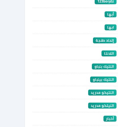
123borjdz
أبها
ابها
إتحاد طنجة
اتلانتا
اتلتيك بلباو
اتلتيك بيلباو
اتلتيكو مدريد
اتليتكو مدريد
أخبار