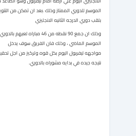
الانجليزي اليوم علي ارضه امام ليفربول وهو الصاعد 
الموسم للدوري الممتاز وذلك .بعد ان تمكن من التتوي
بلقب دوري الدرجه الثانيه الانجليزي
وذلك ان جمع 90 نقطه من 46 مباراه لعبهم بالدوري
الموسم الماضي ، وذلك فان الفريق سوف يدخل
مواجهه ليفربول اليوم بكل قوه وتركيز من اجل تحقي
نتيجه جيده في بدايه مشوراه بالدوري.