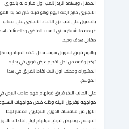
الممتاز ، ويستعد الريدز للعب اول مباراه له بالدوري
الانجليزي خارج ارضه اليوم وهو قبله كان قد بدا الم
بالحصول علي لقب درع الاتحاد الانجليزي علي حساب
غريمه مانشستر سيتي السبت الماضي وذلك بثلاث اه
مقابل هدف وحيد.
واليوم فريق ليفربول سوف يدخل هذه المواجهه بكل
تركيز وقوه من اجل تقديم عرض قوي في بدايه
المشوراه وخطف اول ثلاث نقاط للفريق في هذا
الموسم.
علي الجانب الاخر فريق فولهام فهو صاحب الارض في
مواجهه ليفربول الليله وذلك ضمن مواجهات الاسبوع
الاول من منافسات الدوري الانجليزي الممتاز لهذا
الموسم ، ويخوض فريق فولهام اولي لقاءاته بالدور