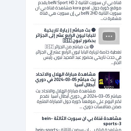
قناة بي ان سبورت الثانية 2 beIN Sport HD يقدم
موقع كورة جول kora goal مشاهدة قناة بي ان
سبورت الثانية beIN 2HD بي إن سبورت هي قناة
مشفرة ت...
🔴 بث مباشر | زيارة تاريخية
للبابا ليون الرابع عشر إلى الجزائر
بحضور تبون 🇩🇿
🔴 بث مباشر من الجزائر 🇩🇿
تغطية خاصة لزيارة البابا ليون الرابع عشر إلى الجزائر،
في حدث تاريخي بحضور عبد المجيد تبون، رئيس
الجم...
مشاهدة مباراة الهلال والاتحاد
بث مباشر 05-03-2024 في دوري
أبطال آسيا
مشاهدة مباراة الهلال والاتحاد بث
مباشر 05-03-2024 في دوري أبطال آسيا نقدم
لكم اليوم على موقعنا كورة جول المباراة المثيرة
ضمن منافسات دوري ...
مشاهدة قناة بي ان سبورت الثالثة bein-
sports-3
مشاهدة قناة بي ان سبورت الثالثة bein-sports-