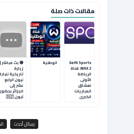
مقالات ذات صلة
beIN Sports
الوطنية
🔴 بث مباشر |
MAX 2: قناة
زيارة
الرياضة
تاريخية للبابا
الأولى
ليون الرابع
لعشاق
عشر إلى
المباريات
الجزائر بحضور
الكبرى
تبون 🇩🇿
رسائل أحدث
ال