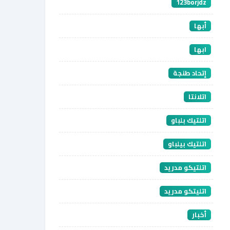
123borjdz
أبها
ابها
إتحاد طنجة
اتلانتا
اتلتيك بلباو
اتلتيك بيلباو
اتلتيكو مدريد
اتليتكو مدريد
أخبار