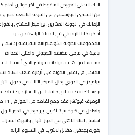
البنك الاهلي لتعويض السقوط في آخر جولتين أمام كل
من المصري البورسعيدي في الجولة التاسعة عشر وأم
الزمالك في الجولة العشرين، بيراميدز المنتشي بالفوز 
أسكو كارا التوجولي في الجولة الرابعة من دور
المجموعات ببطولة الكونفيدرالية الإفريقية إذ سجل
رباعية في مرمى مضيفه التوجولي واعتلى الصدارة
مستفيدا من هدية مواطنه فيوتشر الذي أسقط الجي
الملكي في نفس الجولة على أرضية ملعب استاد السل
بيراميدز في الدوري يحتل المركز الثالث في جدول الترتي
برصيد 39 نقطة بفارق 5 نقاط عن الصدارة و3 
الوصيف فيوتشر فقد
وتعادل في 6 وخسر 3 آخرين، بيراميدز في الدور الأول
استقبل البنك الاهلي في الدور الأول وانتهت المباراة
بفوزه بهدفين مقابل لاشيء في الأسبوع الرابع.