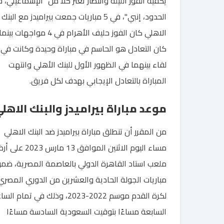
يكفيه الفوز الليلة وانتظار تعثر كلا من "الإسماعيلي،
الحدود، إنبي"، في 5 مباريات جمعت بيراميدز مع البنك
الاهلي كان الفوز حليف الأهرام في 4 مواجهات بينما
كان التعادل هو الحاسم في مباراة وحيدة وكانت في 
لقاء بينهما في الظهور الأول للبنك الأهلي وانتهت
المباراة بالتعادل الإيجابي بهدف لكل فريق.
موعد مباراة بيراميدز والبنك الاهل
من المقرر أن تنطلق مباراة بيراميدز ضد البنك الاهلي
مساء اليوم الاثنين الموافق 13 مارس 3
ملعب استاد القاهرة الدولي بالعاصمة المصرية، ضم
مباريات الجولة الحادية والعشرين من الدوري المصري
لكرة القدم موسم 2022-2023، وذلك في تمام ا
السابعة مساءًا بتوقيت السعودية السادسة مساءًا