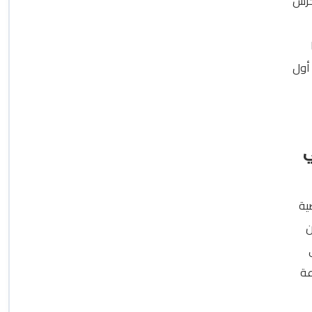
 حرس
أول
ي
202 على أرضية
ن
لساعة