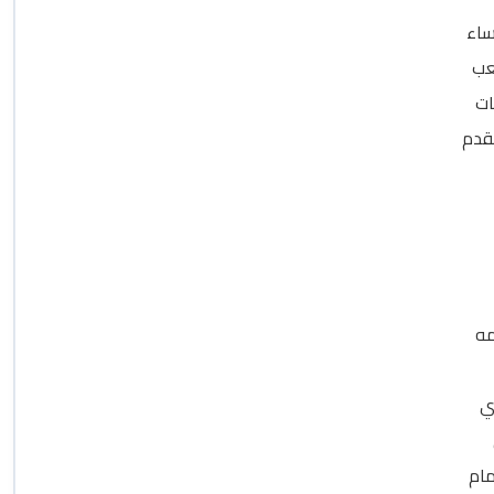
ساء
ضية ملعب
ات
لقدم
مه
ي
مام