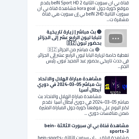
قناة بي ان سبورت الثانية 2 beIN Sport HD يقدم
موقع كورة جول kora goal مشاهدة قناة بي ان
سبورت الثانية beIN 2HD بي إن سبورت هي قناة
مشفرة ت...
🔴 بث مباشر | زيارة تاريخية
للبابا ليون الرابع عشر إلى الجزائر
بحضور تبون 🇩🇿
🔴 بث مباشر من الجزائر 🇩🇿
تغطية خاصة لزيارة البابا ليون الرابع عشر إلى الجزائر،
في حدث تاريخي بحضور عبد المجيد تبون، رئيس
الجم...
مشاهدة مباراة الهلال والاتحاد
بث مباشر 05-03-2024 في دوري
أبطال آسيا
مشاهدة مباراة الهلال والاتحاد بث
مباشر 05-03-2024 في دوري أبطال آسيا نقدم
لكم اليوم على موقعنا كورة جول المباراة المثيرة
ضمن منافسات دوري ...
مشاهدة قناة بي ان سبورت الثالثة bein-
sports-3
مشاهدة قناة بي ان سبورت الثالثة bein-sports-