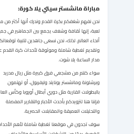
مباراة مانشستر سيتي يلا كورة:
نحن نفهم شغفكم بكرة القدم وندرك أنها أكثر من م
لعبة، إنها ثقافة وشغف يجمع بين الجماهير في جمي
أنحاء العالم. لذلك، نحن نسعى جاهدين لتلبية توقعاتك
وتقديم تغطية شاملة وموثوقة لأحداث كرة القدم ع
مدار الساعة يلا شوت.
سواء كنتم من مشجعي فرق كبيرة مثل ريال مدريد
وبرشلونة ومانشستر يونايتد وليفربول، أو تهتمون
بالبطولات القارية مثل دوري أبطال أوروبا وكأس العال
فإننا هنا لتزويدكم بأحدث الأخبار والتقارير المفصلة
والتحليلات العميقة والمقابلات الحصرية.
سوف تجدون في موقعنا تغطية شاملة لأهم الأحدا
الكروية، بدءًا من التشكيلات الأساسية والأهداف