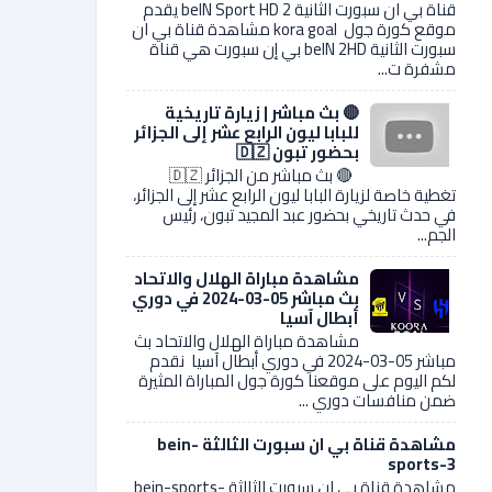
قناة بي ان سبورت الثانية 2 beIN Sport HD يقدم
موقع كورة جول kora goal مشاهدة قناة بي ان
سبورت الثانية beIN 2HD بي إن سبورت هي قناة
مشفرة ت...
🔴 بث مباشر | زيارة تاريخية
للبابا ليون الرابع عشر إلى الجزائر
بحضور تبون 🇩🇿
🔴 بث مباشر من الجزائر 🇩🇿
تغطية خاصة لزيارة البابا ليون الرابع عشر إلى الجزائر،
في حدث تاريخي بحضور عبد المجيد تبون، رئيس
الجم...
مشاهدة مباراة الهلال والاتحاد
بث مباشر 05-03-2024 في دوري
أبطال آسيا
مشاهدة مباراة الهلال والاتحاد بث
مباشر 05-03-2024 في دوري أبطال آسيا نقدم
لكم اليوم على موقعنا كورة جول المباراة المثيرة
ضمن منافسات دوري ...
مشاهدة قناة بي ان سبورت الثالثة bein-
sports-3
مشاهدة قناة بي ان سبورت الثالثة bein-sports-