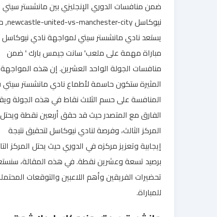
ضمن منافسات الدوري الإنجليزي بين مانشستر سيتي 
نيوكاسل anchester-city
يستعد نادي مانشستر سيتي لمواجهة نادي نيوكاسل 
مباراة مهمة على ملعب' سانت جيمس بارك ' ضمن
منافسات الجولة الواحد العشرين. إن هذه المواجهة
المثيرة ستكون حاسمة لأطماع نادي مانشستر سيتي 
المنافسة على حسم الثلاث نقاط في هذه الجولة وي
الفارق مع المتصدر حيث قد حقق أربعين نقطة ويحتل
المركز الثالث، وفرصة لنادي نيوكاسل لتحقيق نتيجة
إيجابية وتعزيز مركزه في الدوري حيث يحتل المركز الت
برصيد تسعة وعشرين نقطة. في هذه المقالة، سنست
تحضيرات الفريقين وأهم اللاعبين والتوقعات المحتمل
للمباراة.