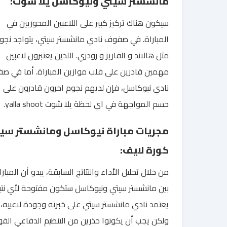
مانشستر سيتي ونيوكاسل يلا شوت:
سيكون هناك تركيز كبير على اللاعبين المحوريين في
المباراة. في صفوف نادي مانشستر سيتي، يتواجد نجو
مثل هالاند و الفاريز و رودري. اللذين يعتبرون لاعبين
مهمين قادرين على قلب موازين المباراة. أما في ص
نادي نيوكاسل، فإن لديهم نجوم اخرون قادرون على
حسم المواجهة في اي لحظة يلا شوت yalla shoot.
مجريات مباراة نيوكاسل ومانشستر سي
كورة لايف:
من خلال تحليل الأداء والنتائج السابقة، يبدو أن المبارا
بين مانشستر سيتي ونيوكاسل ستكون مفتوحة لأي نتي
يعتمد نادي مانشستر سيتي على خبرته وجودة لاعبيه،
ولكن يجب أن يكونوا حذرين من التنظيم الدفاعي الق