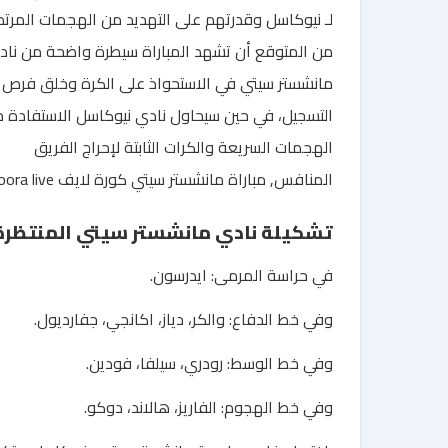
لـ نيوكاسل وقدرتهم على التهديد من الهجمات المرتد
من المتوقع أن تشهد المباراة سيطرة واضحة من ناد
مانشستر سيتي في الاستحواذ على الكرة وخلق فرص
التسجيل، في حين سيحاول نادي نيوكاسل الاستفادة 
الهجمات السريعة والكرات الثابتة لإحراج الفريق
المنافس, مباراة مانشستر سيتي كورة لايف koora live.
تشكيلة نادي مانشستر سيتي المنتظرة
في حراسة المرمى: ايدرسون.
وفي خط الدفاع: والكر، دياز، اكانجي، جفارديول.
وفي خط الوسط: رودري، سيلفا، فودين.
وفي خط الهجوم: الفاريز، هالاند، دوكو.