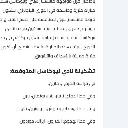
باختصار، فإن مواجهة مانشستر سيتي ونيوكاسل ستك
مباراة مثيرة وحاسمة في الدوري الإنجليزي. ستكون
فرصة مانشستر سيتي للمنافسة على حسم اللقب وإظ
جودتهم كفريق عملاق، بينما ستكون فرصة لنادي
نيوكاسل لتحقيق نتيجة إيجابية وتعزيز مركزهم في جد
الدوري. نترقب هذه المباراة بشغف ونتمنى أن تكون
مثيرة ومليئة بالأهداف والتشويق.
تشكيلة نادي نيوكاسل المتوقعة:
في حراسة المرمى: مارتن.
وفي خط الدفاع: تريبير، شار، بوتمان، بيرن.
وفي خط الوسط: جيماريش، جولينتون، شون.
وفي خط الهجوم: الميرون، ايزاك، جوردون.