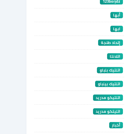
123borjdz
أبها
ابها
إتحاد طنجة
اتلانتا
اتلتيك بلباو
اتلتيك بيلباو
اتلتيكو مدريد
اتليتكو مدريد
أخبار